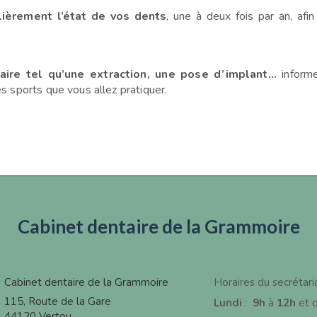
ulièrement l’état de vos dents
, une à deux fois par an, afin
aire tel qu’une extraction, une pose d’implant…
informe
es sports
que vous allez pratiquer.
Cabinet dentaire de la Grammoire
Cabinet dentaire de la Grammoire
Horaires du secrétari
115, Route de la Gare
Lundi
:
9h
à
12h
et 
44120
Vertou