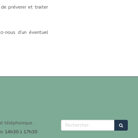
 de prévenir et traiter
z-nous d’un éventuel
Rechercher
at téléphonique :
de
14h30
à
17h30