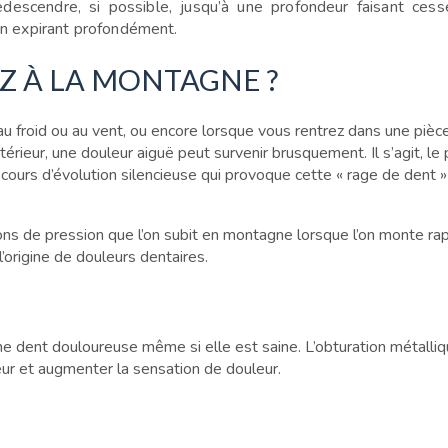
edescendre, si possible, jusqu’à
une profondeur faisant cess
n expirant profondément.
Z À LA MONTAGNE ?
u froid ou au vent, ou encore lorsque vous rentrez dans une pièce
érieur, une douleur aiguë peut survenir brusquement. Il s’agit, le
n cours d’évolution silencieuse qui provoque cette « rage de dent »
ations de pression que l’on subit en montagne lorsque l’on monte r
l’origine de douleurs dentaires.
une dent douloureuse même si elle est saine. L’obturation métalli
eur et augmenter la sensation de douleur.