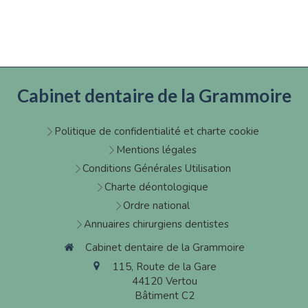
Cabinet dentaire de la Grammoire
Politique de confidentialité et charte cookie
Mentions légales
Conditions Générales Utilisation
Charte déontologique
Ordre national
Annuaires chirurgiens dentistes
Cabinet dentaire de la Grammoire
115, Route de la Gare
44120
Vertou
Bâtiment C2